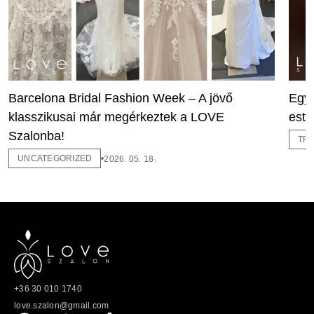
Barcelona Bridal Fashion Week – A jövő
Egy 
klasszikusai már megérkeztek a LOVE
este
Szalonba!
TR
UNCATEGORIZED
2026. 05. 18.
+36 30 010 1740
love.szalon@gmail.com