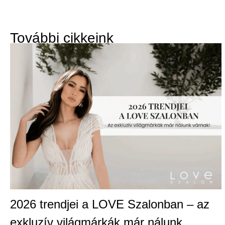
További cikkeink
2026 trendjei a LOVE Szalonban – az
exkluzív világmárkák már nálunk