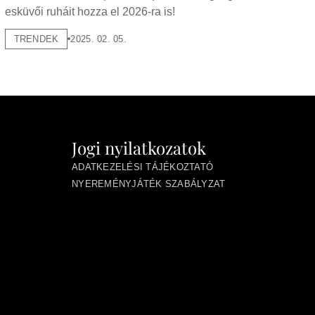
esküvői ruháit hozza el 2026-ra is!
TRENDEK
2025. 02. 05.
Jogi nyilatkozatok
ADATKEZELÉSI TÁJÉKOZTATÓ
NYEREMÉNYJÁTÉK SZABÁLYZAT