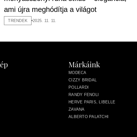
ami újra meghódítja a világot
TRENDEK
2025. 11. 11.
kép
Márkáink
MODECA
CIZZY BRIDAL
POLLARDI
RANDY FENOLI
HERVE PARIS, LIBELLE
ZAVANA
ALBERTO PALATCHI