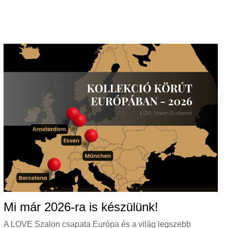
Mi már 2026-ra is készülünk!
A LOVE Szalon csapata Európa és a világ legszebb