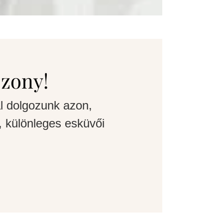
szony!
l dolgozunk azon,
 különleges esküvői