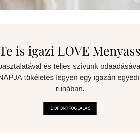
Te is igazi LOVE Menyas
pasztalatával és teljes szívünk odaadásáva
APJA tökéletes legyen egy igazán egyedi,
ruhában.
IDŐPONTFOGLALÁS