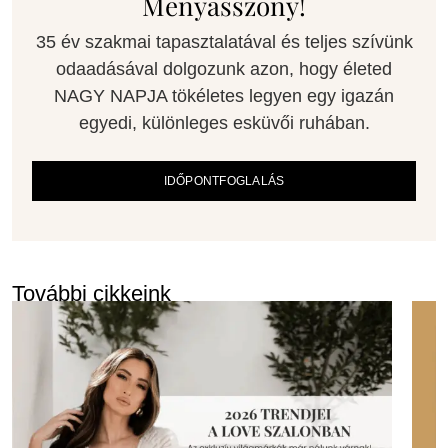
Menyasszony!
35 év szakmai tapasztalatával és teljes szívünk
odaadásával dolgozunk azon, hogy életed
NAGY NAPJA tökéletes legyen egy igazán
egyedi, különleges esküvői ruhában.
IDŐPONTFOGLALÁS
További cikkeink