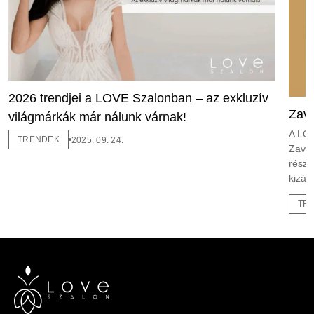
2026 trendjei a LOVE Szalonban – az exkluzív
Zava
világmárkák már nálunk várnak!
A LOV
TRENDEK
2025. 09. 24.
Zavan
részl
kizár
TR