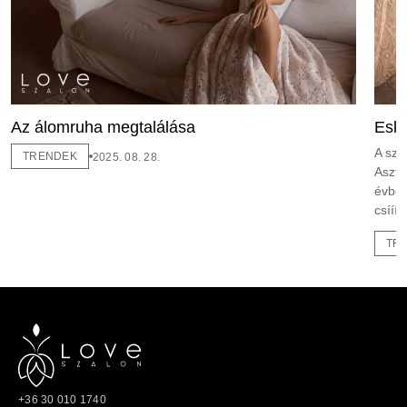
Az álomruha megtalálása
Eskü
A szá
TRENDEK
2025. 08. 28.
Asztr
évben
csíííí
TR
+36 30 010 1740