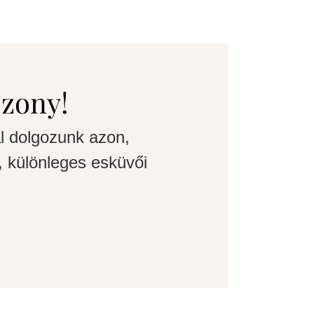
szony!
l dolgozunk azon,
 különleges esküvői