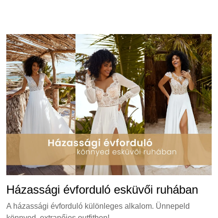
Házassági évforduló esküvői ruhában
A házassági évforduló különleges alkalom. Ünnepeld
könnyed, extranőies outfitben!