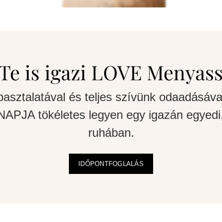
Te is igazi LOVE Menyas
pasztalatával és teljes szívünk odaadásáva
APJA tökéletes legyen egy igazán egyedi,
ruhában.
IDŐPONTFOGLALÁS